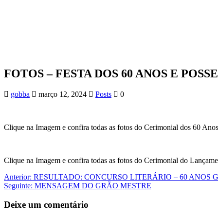
FOTOS – FESTA DOS 60 ANOS E POS
gobba
março 12, 2024
Posts
0
Clique na Imagem e confira todas as fotos do Cerimonial dos 60 Ano
Clique na Imagem e confira todas as fotos do Cerimonial do Lançame
Navegação
Post
Anterior:
RESULTADO: CONCURSO LITERÁRIO – 60 ANOS 
anterior:
Post
Seguinte:
MENSAGEM DO GRÃO MESTRE
de
seguinte:
Post
Deixe um comentário